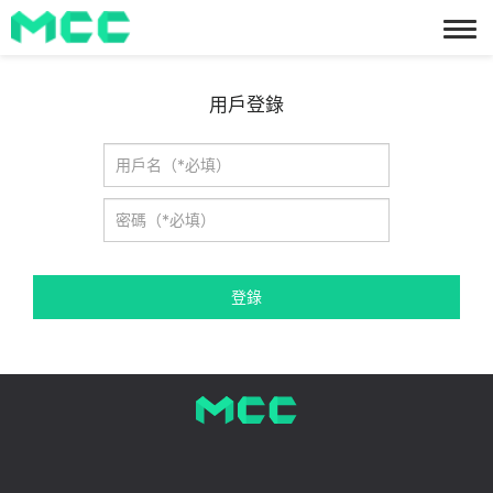
切
換
導
航
用戶登錄
登錄